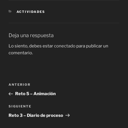
CATEGORÍAS
ACTIVIDADES
Deja una respuesta
Lo siento, debes estar
conectado
para publicar un
comentario.
Navegación
Entrada
ANTERIOR
de
anterior:
Reto 5 – Animación
entradas
Siguiente
SIGUIENTE
entrada
Reto 3 – Diario de proceso