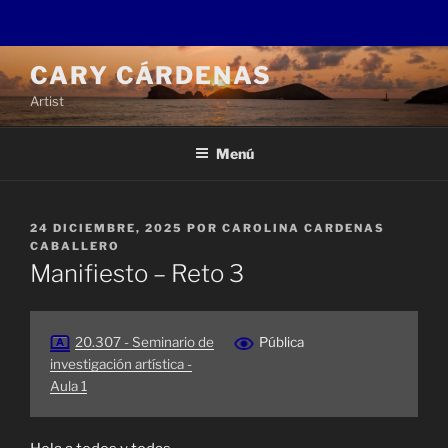
Saltar
CARY CÁRDENAS
al
Artist
contenido
Menú
PUBLICADO
24 DICIEMBRE, 2025
POR
CAROLINA CARDENAS
EL
CABALLERO
Manifiesto – Reto 3
20.307 - Seminario de
Pública
investigación artística -
Aula 1