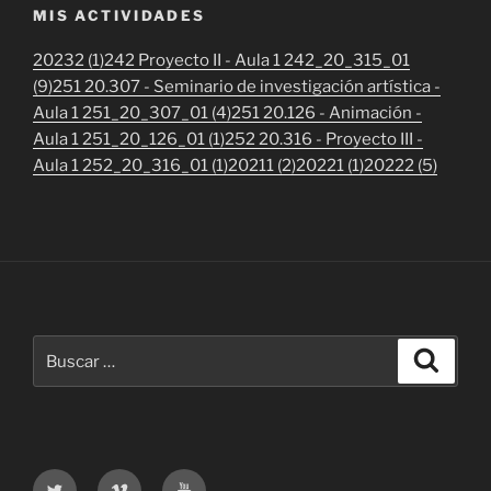
MIS ACTIVIDADES
20232 (1)
242 Proyecto II - Aula 1 242_20_315_01
(9)
251 20.307 - Seminario de investigación artística -
Aula 1 251_20_307_01 (4)
251 20.126 - Animación -
Aula 1 251_20_126_01 (1)
252 20.316 - Proyecto III -
Aula 1 252_20_316_01 (1)
20211 (2)
20221 (1)
20222 (5)
Buscar
Buscar
por:
Twitter
Vimeo
Youtube