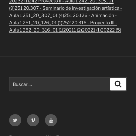
20232 (1)
242 Proyecto II - Aula 1 242_20_315_01
(9)
251 20.307 - Seminario de investigación artística -
Aula 1 251_20_307_01 (4)
251 20.126 - Animación -
Aula 1 251_20_126_01 (1)
252 20.316 - Proyecto III -
Aula 1 252_20_316_01 (1)
20211 (2)
20221 (1)
20222 (5)
Buscar
Buscar
por:
Twitter
Vimeo
Youtube
UOC
UOC
UOC
universidad
universidad
universitat