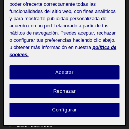
poder ofrecerte correctamente todas las
Me gusta la parte de la Investigación Artística que
funcionalidades del sitio web, con fines analíticos
conlleva ver el proceso de trabajo de otros artistas, el
y para mostrarte publicidad personalizada de
punto de partida, las preguntas, la teoría que
acuerdo con un perfil elaborado a partir de tus
desarrollan alrededor de ella, la transmisión de la
hábitos de navegación. Puedes aceptar, rechazar
experiencia respecto a estas y el desarrollo de sus
o configurar tus preferencias haciendo clic abajo,
dispositivos o performances hasta un resultado
u obtener más información en nuestra
política de
muchas veces indeterminado en su forma final, pero
cookies.
cargado de todo lo demás. Es como un diario de artista
centrado en un contexto, problema o colectivo, que
ayuda a focalizar la mirada y a reflexionar sobre ello de
Aceptar
la mano del artista.
Rechazar
Entrega de la actividad Reto 3
Configurar
CATEGORÍAS
UNCATEGORIZED