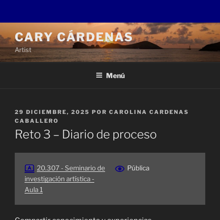
Saltar
CARY CÁRDENAS
al
Artist
contenido
Menú
PUBLICADO
29 DICIEMBRE, 2025
POR
CAROLINA CARDENAS
EL
CABALLERO
Reto 3 – Diario de proceso
20.307 - Seminario de
Pública
investigación artística -
Aula 1