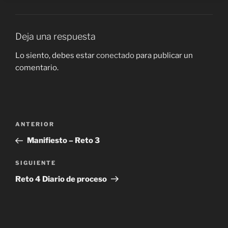
Deja una respuesta
Lo siento, debes estar
conectado
para publicar un
comentario.
Navegación
Entrada
ANTERIOR
de
anterior:
Manifiesto – Reto 3
entradas
Siguiente
SIGUIENTE
entrada
Reto 4 Diario de proceso