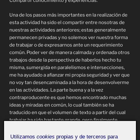
Compartir conocimiento y experiencias.
Una de los pasos más importantes en la realización de
esta actividad ha sido el compartir entre nosotras de
nuestras actividades anteriores; estas generalmente
permanecen privadas y no solemos ver nuestra forma
de trabajar o de expresarnos ante un requerimiento
común. Poder ver de manera calmada y ordenada otros
trabajos desde la perspectiva de haberlos hecho tu
misma, sumergida en paralelismos e intersecciones,
me ha ayudado a afianzar mi propia seguridad y ver que
no voy tan desencaminada a la hora de desenvolverme
en las actividades. La parte buena y a la vez
contraproducente es que hemos encontrado muchas
ideas y miradas en común, lo cual también se ha
traducido en que el volumen de texto a partir del cual
trabajar ha sido bastante grande, pero finalmente
pudimos concentrar exitosamente qué queríamos
transmitir en este manifiesto.
Utilizamos
cookies
propias y de terceros para