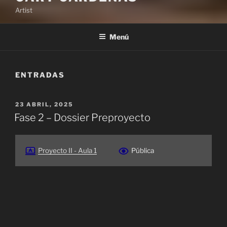
Artist
Menú
ENTRADAS
PUBLICADO
23 ABRIL, 2025
EL
Fase 2 – Dossier Preproyecto
Proyecto II - Aula 1
Pública