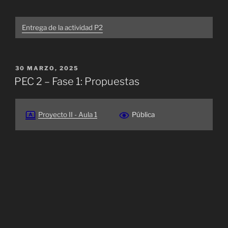
Entrega de la actividad P2
PUBLICADO
30 MARZO, 2025
EL
PEC 2 – Fase 1: Propuestas
Proyecto II - Aula 1
Pública