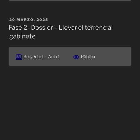
PUBLICADO
20 MARZO, 2025
EL
Fase 2- Dossier – Llevar el terreno al
gabinete
Proyecto II - Aula 1
Pública