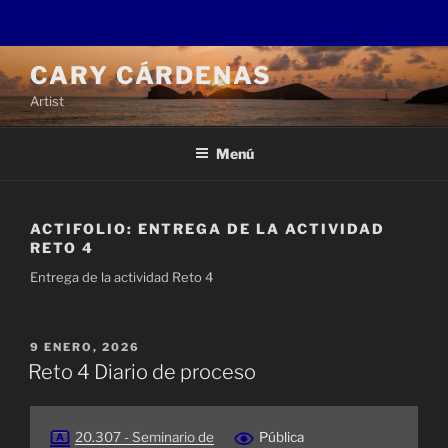
Saltar
CARY CÁRDENAS
al
Artist
contenido
Menú
ACTIFOLIO:
ENTREGA DE LA ACTIVIDAD
RETO 4
Entrega de la actividad Reto 4
PUBLICADO
9 ENERO, 2026
EL
Reto 4 Diario de proceso
20.307 - Seminario de
Pública